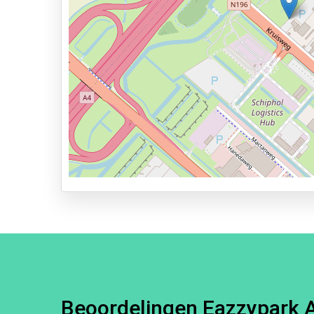
Services
24 uur per dag geopend
Vooraf reserveren
3,7km naar vertrekhal
Parkeervormen
Shuttle Parking
Valet Parking
Park & Walk
Park, Sleep & Fly
Beoordelingen Eazzypark 