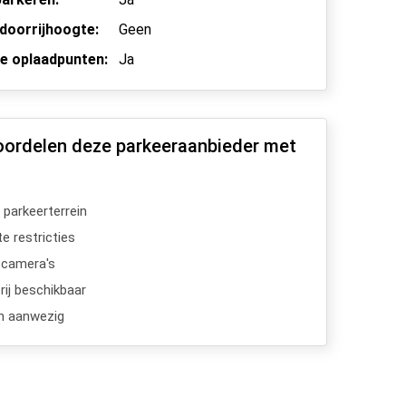
doorrijhoogte:
Geen
he oplaadpunten:
Ja
oordelen deze parkeeraanbieder met
 parkeerterrein
e restricties
scamera's
ij beschikbaar
n aanwezig