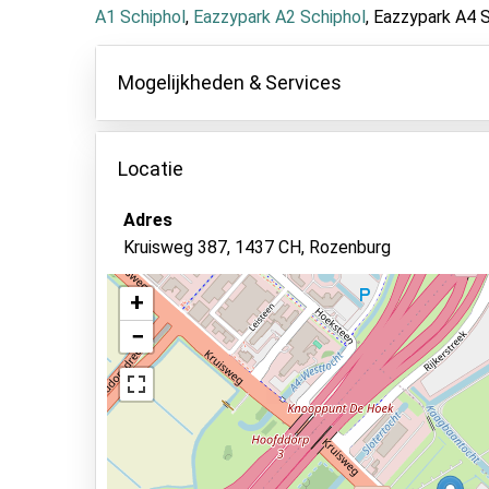
A1 Schiphol
,
Eazzypark A2 Schiphol
, Eazzypark A4 
Mogelijkheden & Services
Mogelijkheden
Locatie
Binnen parkeren
Autosleutels behouden
Adres
Kruisweg 387, 1437 CH, Rozenburg
Camerabewaking
Beveiligd parkeren
+
Verlicht terrein
−
Bekijk op kaart
Asfalt of bestrating
Autowassen
Elektrisch laadstation