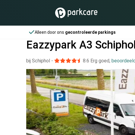
Alleen door ons
gecontroleerde parkings
Eazzypark A3 Schipho
bij Schiphol
-
8.6
Erg goed
,
beoordeeld