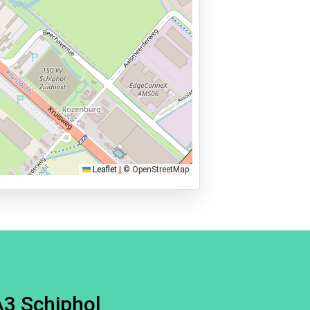
Leaflet
|
© OpenStreetMap
A3 Schiphol