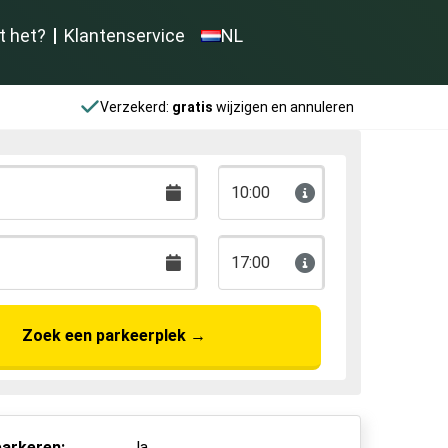
t het?
Klantenservice
NL
Verzekerd:
gratis
wijzigen en annuleren
10:00
17:00
Zoek een parkeerplek
→
arkeren:
Ja