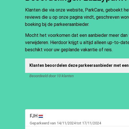
Klanten die via onze website, ParkCare, geboekt h
reviews die u op onze pagina vindt, geschreven word
boeking bij de parkeeraanbieder.
Mocht het voorkomen dat een aanbieder meer dan vij
verwijderen. Hierdoor krijgt u altijd alleen up-to-d
beschikt voor uw geplande vakantie of reis.
Klanten beoordelen deze parkeeraanbieder met een
Beoordeeld door 10 klanten
FJH
Geparkeerd van 14/11/2024 tot 17/11/2024