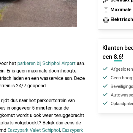
Maximale 
Elektrisc
Klanten be
een
8.6
!
 voor het
parkeren bij Schiphol Airport
aan.
Afgesloten
in. Er is geen maximale doorrijhoogte.
Geen hoogt
trisch laden en een wasservice aan. Deze
errein is 24/7 geopend.
Beveiliging
Autowasser
U rijdt dus naar het parkeerterrein van
Oplaadpale
bus in ongeveer 5 minuten naar de
rugkomst wordt u ook weer teruggebracht
erplaats volgeboekt? Bekijk dan eens de
aamd
Eazzypark Valet Schiphol
,
Eazzypark