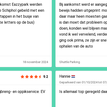
aankomst Eazzypark werden
Bij aankomst werd er aangeg
op Schiphol gebeld met een
bewijs hadden uitgeprint: m
stappen in het busje van
daar maar heen moesten gaan
te letters op de bus)
is dan moet dat probleem op
doen, konden wel blijven maa
vond ik wel vervelend, verd
ging ook prima, ze zijn er sne
ophalen van de auto
18 november 2024
Shuttle Parking
Hannie
9.2
Geparkeerd van 01/10/2024 tot 07
egbreng- en oppikservice. EV
Is allemaal top geregeld daa