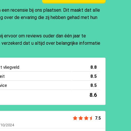
en recensie bij ons plaatsen. Dit maakt dat alle
ng over de ervaring die zij hebben gehad met hun
j ervoor om reviews ouder dan één jaar te
 verzekerd dat u altijd over belangrijke informatie
 vliegveld
8.8
eit
8.5
vice
8.5
8.6
7.5
/10/2024