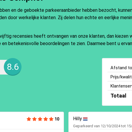
ebben en de geboekte parkeeraanbieder hebben bezocht, kunnen e
en door werkelijke klanten. Zij delen hun echte en eerlijke meni
ftig recensies heeft ontvangen van onze klanten, dan kiezen wi
ate en betekenisvolle beoordelingen te zien. Daarmee bent u ervan
8.6
Afstand tot
Prijs/kwalit
Klantenser
Totaal
Hilly
10
Geparkeerd van 12/10/2024 tot 15