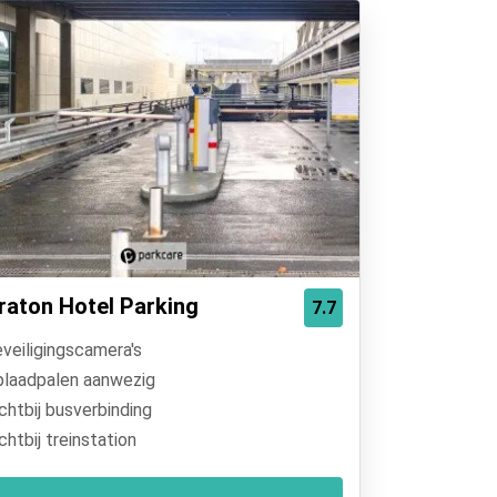
raton Hotel Parking
7.7
veiligingscamera's
laadpalen aanwezig
chtbij busverbinding
chtbij treinstation