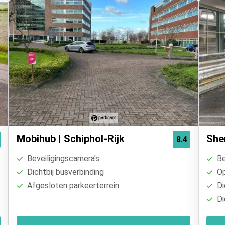
Mobihub | Schiphol-Rijk
She
8.4
Beveiligingscamera's
Be
Dichtbij busverbinding
Op
Afgesloten parkeerterrein
Di
Di