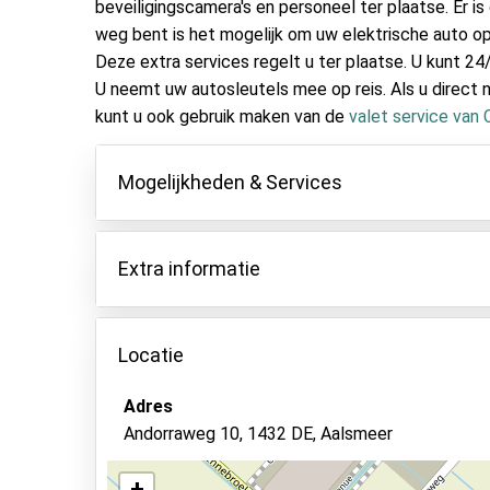
beveiligingscamera's en personeel ter plaatse. Er is
weg bent is het mogelijk om uw elektrische auto op
Deze extra services regelt u ter plaatse. U kunt 2
U neemt uw autosleutels mee op reis. Als u direct n
kunt u ook gebruik maken van de
valet service van 
Mogelijkheden & Services
Mogelijkheden
Extra informatie
Binnen parkeren
Autosleutels behouden
Wij raden aan om minimaal 3,5 uur voor uw vluch
Houd hier rekening mee bij uw boeking en zorg e
Locatie
Camerabewaking
invoert in het boekingsformulier, anders kunnen 
Beveiligd parkeren
Houd er rekening mee dat de aangegeven transfer
Adres
24 uur per dag transfer inbegrepen, elke 30 min
Bewaker ter plaatse
Andorraweg 10, 1432 DE, Aalsmeer
Transfers zijn inbegrepen voor maximaal 4 pass
Status van de auto
belast met 5 EUR per enkele reis.
+