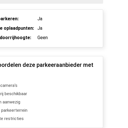
arkeren:
Ja
he oplaadpunten:
Ja
doorrijhoogte:
Geen
oordelen deze parkeeraanbieder met
scamera's
ij beschikbaar
n aanwezig
 parkeerterrein
e restricties