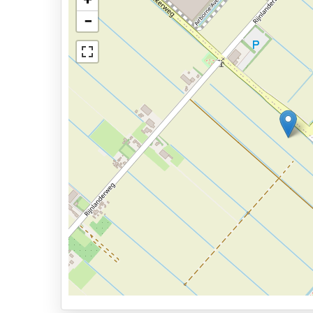
Autowassen
Transfertijd: ongeveer 13 minuten.
−
Max. hoogte: 3 m; max. breedte: 2,3 m; max. len
Elektrisch laadstation
Bekijk op kaart
Voor grotere voertuigen moeten twee parkeerp
Voor fietstrailers, als deze niet in de auto wo
Services
€35.
24 uur per dag geopend
Bel de parkeeraanbieder als u vertraging heeft
boekingsbevestiging.
Vooraf reserveren
Alle extra kosten of diensten worden ter plaats
9,3km naar vertrekhal
Parkeervormen
Shuttle Parking
Valet Parking
Park & Walk
Park, Sleep & Fly