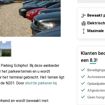
Bewaakt p
Elektrisc
Maximale 
Klanten be
een
8.3
!
 Parking Schiphol. Bij deze aanbieder
Beveiliging
ar het parkeerterrein en u wordt
Autowasser
het terminal gebracht. Het terrein ligt
af de N201. Door
shuttle parkeren bij
Oplaadpale
.
Afgesloten
Geen hoogt
 omheind en wordt bewaakt met