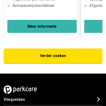
Autowasserij beschikbaar
Afgesloten
Meer informatie
Verder zoeken
Vliegvelden