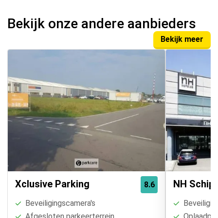
Bekijk onze andere aanbieders
Bekijk meer
Xclusive Parking
NH Schiph
8.6
Beveiligingscamera's
Beveiligin
Afgesloten parkeerterrein
Oplaadpal