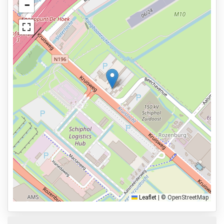
Beveiligd parkeren
−
Bekijk op kaart
Verlicht terrein
Asfalt of bestrating
Toiletten aanwezig
Services
24 uur per dag geopend
Vooraf reserveren
4,4km naar vertrekhal
Parkeervormen
Shuttle Parking
Valet Parking
Leaflet
|
© OpenStreetMap
Park & Walk