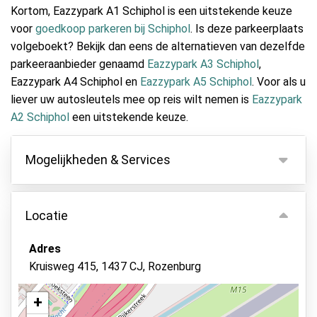
Kortom, Eazzypark A1 Schiphol is een uitstekende keuze
voor
goedkoop parkeren bij Schiphol
. Is deze parkeerplaats
volgeboekt? Bekijk dan eens de alternatieven van dezelfde
parkeeraanbieder genaamd
Eazzypark A3 Schiphol
,
Eazzypark A4 Schiphol en
Eazzypark A5 Schiphol
. Voor als u
liever uw autosleutels mee op reis wilt nemen is
Eazzypark
A2 Schiphol
een uitstekende keuze.
Mogelijkheden & Services
Mogelijkheden
Locatie
Binnen parkeren
Autosleutels behouden
Adres
Kruisweg 415, 1437 CJ, Rozenburg
Camerabewaking
Bewaker ter plaatse
+