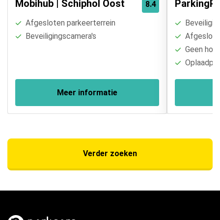
Mobihub | Schiphol Oost
ParkingPo
8.4
Afgesloten parkeerterrein
Beveiligin
Beveiligingscamera's
Afgesloten
Geen hoogt
Oplaadpal
Meer informatie
Verder zoeken