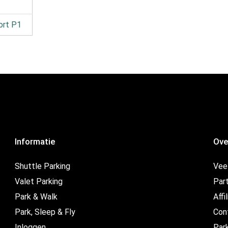
ort P1
Informatie
Ove
Shuttle Parking
Vee
Valet Parking
Par
Park & Walk
Affi
Park, Sleep & Fly
Con
Inloggen
Par