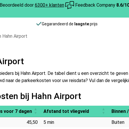
Beoordeeld door
6300+ klanten
Feedback Company
8.6/1
Gegarandeerd de
laagste
prijs
 Hahn Airport
irport
bieders bij Hahn Airport. De tabel dient u een overzicht te gev
 naar de parkeerkosten voor uw reisdata? Vul dan de vergelijkin
sten bij Hahn Airport
js voor 7 dagen
Afstand tot vliegveld
Binnen /
45,50
5 min
Buiten