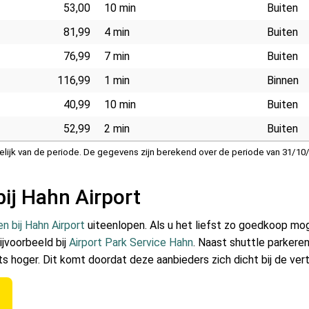
53,00
10 min
Buiten
81,99
4 min
Buiten
76,99
7 min
Buiten
116,99
1 min
Binnen
40,99
10 min
Buiten
52,99
2 min
Buiten
nkelijk van de periode. De gegevens zijn berekend over de periode van 31
bij Hahn Airport
n bij Hahn Airport
uiteenlopen. Als u het liefst zo goedkoop moge
ijvoorbeeld bij
Airport Park Service Hahn
. Naast shuttle parkeren
ts hoger. Dit komt doordat deze aanbieders zich dicht bij de ver