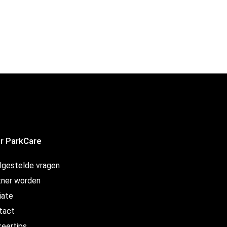
r ParkCare
lgestelde vragen
tner worden
liate
tact
keertips