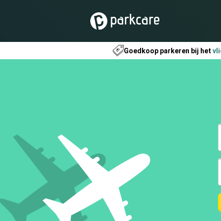
Goedkoop parkeren bij het
vl