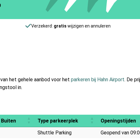
0
Verzekerd:
gratis
wijzigen en annuleren
en van het gehele aanbod voor het
parkeren bij Hahn Airport
. De pri
gstool in.
 Buiten
Type parkeerplek
Openingstijden
Shuttle Parking
Geopend van 09:0