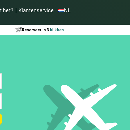
t het?
Klantenservice
NL
Reserveer in 3
klikken
t