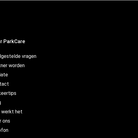
r ParkCare
lgestelde vragen
tner worden
liate
tact
keertips
g
 werkt het
r ons
ofon