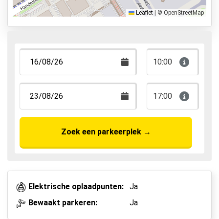
Park & Walk
Leaflet
|
© OpenStreetMap
Park, Sleep & Fly
10:00
17:00
Zoek een parkeerplek
→
Elektrische oplaadpunten:
Ja
Bewaakt parkeren:
Ja