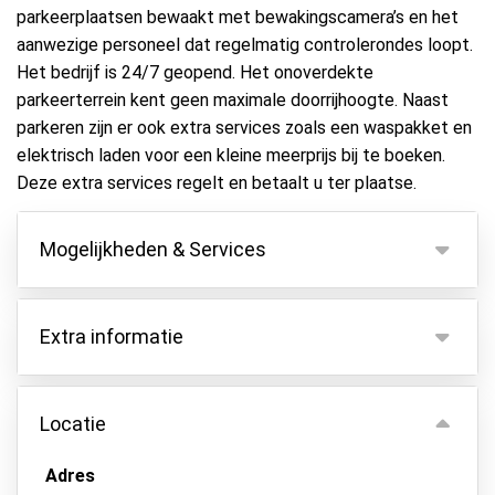
parkeerplaatsen bewaakt met bewakingscamera’s en het
aanwezige personeel dat regelmatig controlerondes loopt.
Het bedrijf is 24/7 geopend. Het onoverdekte
parkeerterrein kent geen maximale doorrijhoogte. Naast
parkeren zijn er ook extra services zoals een waspakket en
elektrisch laden voor een kleine meerprijs bij te boeken.
Deze extra services regelt en betaalt u ter plaatse.
Mogelijkheden & Services
Mogelijkheden
Extra informatie
Binnen parkeren
Autosleutels behouden
Er geldt een nachttoeslag van € 15 als je aankomt
of vertrekt tussen 00:00 en 07:00.
Locatie
Asfalt of bestrating
Luxe waspakket: auto wassen + stofzuigen + ramen
Camerabewaking
lappen van binnenuit, voor 90 EUR.
Adres