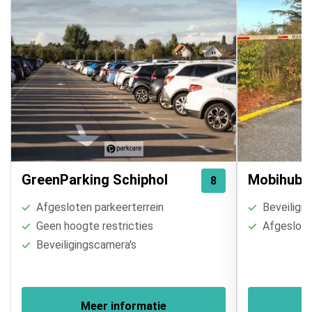
GreenParking Schiphol
Mobihub |
8
Afgesloten parkeerterrein
Beveiligin
Geen hoogte restricties
Afgesloten
Beveiligingscamera's
Meer informatie