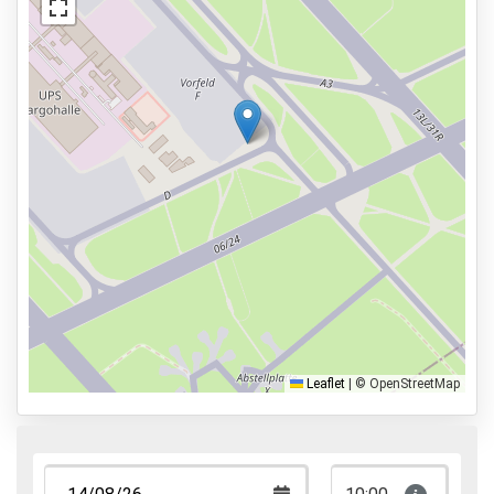
Camerabewaking
Parkeerplek voor mindervaliden
Services
24 uur per dag geopend
Vooraf reserveren
100m naar vertrekhal
Parkeervormen
Shuttle Parking
Valet Parking
Leaflet
|
© OpenStreetMap
Park & Walk
Park, Sleep & Fly