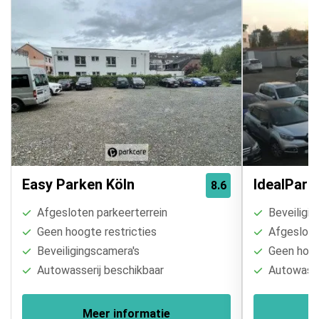
Easy Parken Köln
IdealPark
8.6
Afgesloten parkeerterrein
Beveiligin
Geen hoogte restricties
Afgesloten
Beveiligingscamera's
Geen hoogt
Autowasserij beschikbaar
Autowasse
Meer informatie