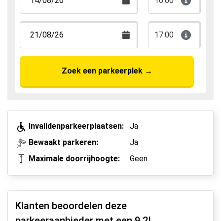
10:00
17:00
Zoek een parkeerplek
→
Invalidenparkeerplaatsen:
Ja
Bewaakt parkeren:
Ja
Maximale doorrijhoogte:
Geen
Klanten beoordelen deze
parkeeraanbieder met een
9.2
!