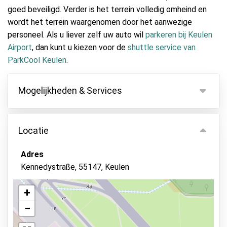
goed beveiligd. Verder is het terrein volledig omheind en
wordt het terrein waargenomen door het aanwezige
personeel. Als u liever zelf uw auto wil
parkeren bij Keulen
Airport
, dan kunt u kiezen voor de
shuttle service van
ParkCool Keulen
.
Mogelijkheden & Services
Mogelijkheden
Locatie
Binnen parkeren
Autosleutels behouden
Adres
Kennedystraße, 55147, Keulen
Verlicht terrein
Status van de auto
+
Beveiligd parkeren
−
Bekijk op kaart
Bewaker ter plaatse