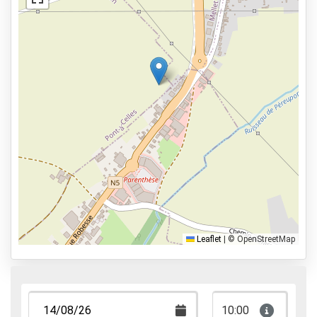
Services
Geopend van 04:00 - 00:00
Vooraf reserveren
4,6km naar vertrekhal
Parkeervormen
Shuttle Parking
Valet Parking
Park & Walk
Park, Sleep & Fly
Leaflet
|
© OpenStreetMap
10:00