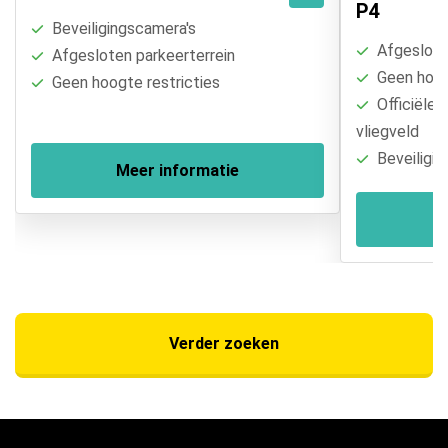
P4
Beveiligingscamera's
Afgesloten
Afgesloten parkeerterrein
Geen hoogt
Geen hoogte restricties
Officiële 
vliegveld
Beveiligin
Meer informatie
Verder zoeken