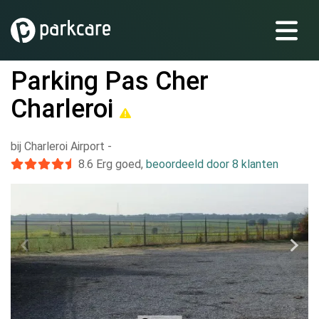
Parking Pas Cher
Charleroi
bij Charleroi Airport
-
8.6
Erg goed
,
beoordeeld door 8 klanten