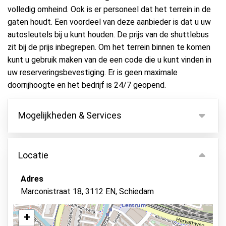
volledig omheind. Ook is er personeel dat het terrein in de
gaten houdt. Een voordeel van deze aanbieder is dat u uw
autosleutels bij u kunt houden. De prijs van de shuttlebus
zit bij de prijs inbegrepen. Om het terrein binnen te komen
kunt u gebruik maken van de een code die u kunt vinden in
uw reserveringsbevestiging. Er is geen maximale
doorrijhoogte en het bedrijf is 24/7 geopend.
Mogelijkheden & Services
Mogelijkheden
Locatie
Binnen parkeren
Autosleutels behouden
Adres
Marconistraat 18, 3112 EN, Schiedam
Asfalt of bestrating
Verlicht terrein
+