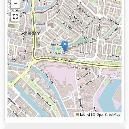
Bewaker ter plaatse
−
Bekijk op kaart
Beveiligd parkeren
Services
24 uur per dag geopend
Vooraf reserveren
6,5km naar vertrekhal
Parkeervormen
Shuttle Parking
Valet Parking
Park & Walk
Park, Sleep & Fly
Leaflet
|
© OpenStreetMap