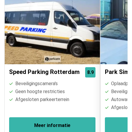
Speed Parking Rotterdam
Park Simp
8.9
Beveiligingscamera's
Oplaadpal
Geen hoogte restricties
Beveiligin
Afgesloten parkeerterrein
Autowasse
Afgesloten
Meer informatie