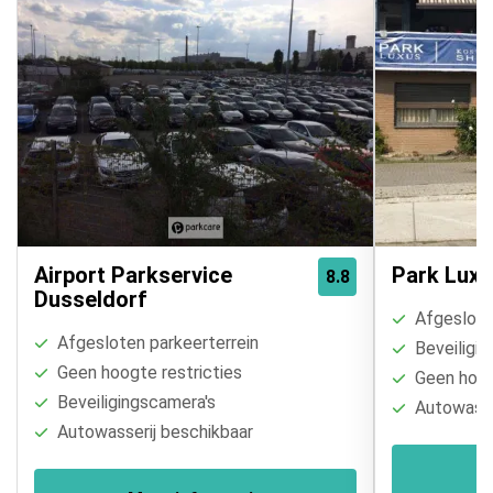
Airport Parkservice
Park Luxu
8.8
Dusseldorf
Afgesloten
Afgesloten parkeerterrein
Beveiligin
Geen hoogte restricties
Geen hoogt
Beveiligingscamera's
Autowasse
Autowasserij beschikbaar