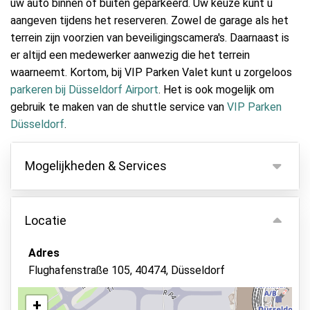
uw auto binnen of buiten geparkeerd. Uw keuze kunt u
aangeven tijdens het reserveren. Zowel de garage als het
terrein zijn voorzien van beveiligingscamera's. Daarnaast is
er altijd een medewerker aanwezig die het terrein
waarneemt. Kortom, bij VIP Parken Valet kunt u zorgeloos
parkeren bij Düsseldorf Airport
. Het is ook mogelijk om
gebruik te maken van de shuttle service van
VIP Parken
Düsseldorf
.
Mogelijkheden & Services
Mogelijkheden
Locatie
Binnen parkeren
Autosleutels behouden
Adres
Flughafenstraße 105, 40474, Düsseldorf
Camerabewaking
Beveiligd parkeren
+