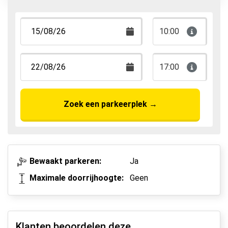
Park & Walk
Park, Sleep & Fly
10:00
17:00
Zoek een parkeerplek
→
Bewaakt parkeren:
Ja
Maximale doorrijhoogte:
Geen
Klanten beoordelen deze