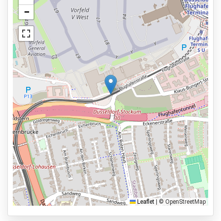
Autowassen
−
Bekijk op kaart
Asfalt of bestrating
Bewaker ter plaatse
Verlicht terrein
Status van de auto
Services
24 uur per dag geopend
Vooraf reserveren
100m naar vertrekhal
Parkeervormen
Shuttle Parking
Leaflet
|
© OpenStreetMap
Valet Parking