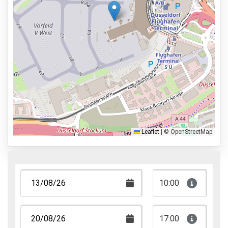
Services
24 uur per dag geopend
Vooraf reserveren
100m naar vertrekhal
Parkeervormen
Shuttle Parking
Valet Parking
Leaflet
|
© OpenStreetMap
Park & Walk
Park, Sleep & Fly
10:00
17:00