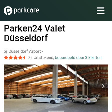
Parken24 Valet
Düsseldorf
bij Düsseldorf Airport
-
9.2
Uitstekend
,
beoordeeld door 3 klanten