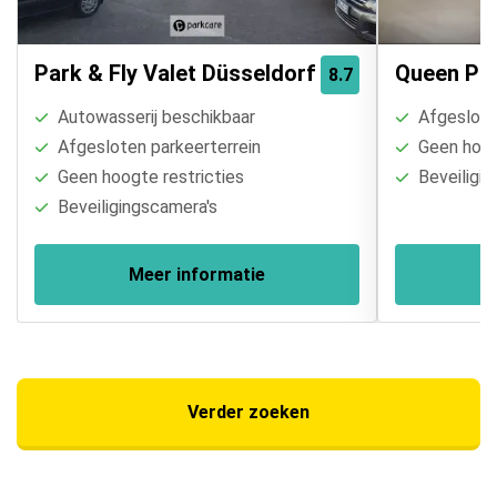
Park & Fly Valet Düsseldorf
Queen Par
8.7
Autowasserij beschikbaar
Afgesloten
Afgesloten parkeerterrein
Geen hoogt
Geen hoogte restricties
Beveiligin
Beveiligingscamera's
Meer informatie
Verder zoeken