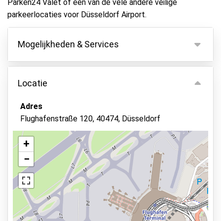
Parken24 Valet of een van de vele andere veilige
parkeerlocaties voor Düsseldorf Airport.
Mogelijkheden & Services
Mogelijkheden
Locatie
Binnen parkeren
Autosleutels behouden
Adres
Flughafenstraße 120, 40474, Düsseldorf
Camerabewaking
Asfalt of bestrating
+
Autowassen
−
Bekijk op kaart
Beveiligd parkeren
Voertuig onderhoud mogelijk
Status van de auto