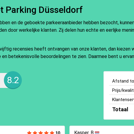
t Parking Düsseldorf
ebben en de geboekte parkeeraanbieder hebben bezocht, kunnen e
en door werkelijke klanten. Zij delen hun echte en eerlijke meni
ftig recensies heeft ontvangen van onze klanten, dan kiezen wi
ate en betekenisvolle beoordelingen te zien. Daarmee bent u ervan
8.2
Afstand tot
Prijs/kwalit
Klantenser
Totaal
Kasper. B
10