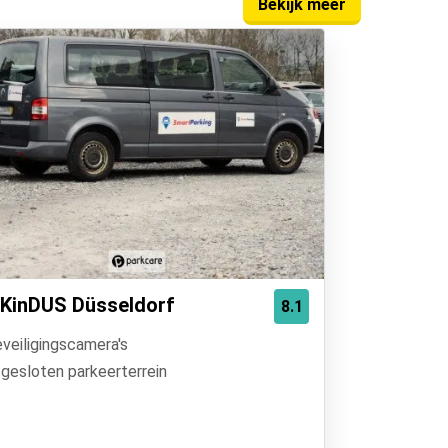
Bekijk meer
KinDUS Düsseldorf
8.1
veiligingscamera's
gesloten parkeerterrein