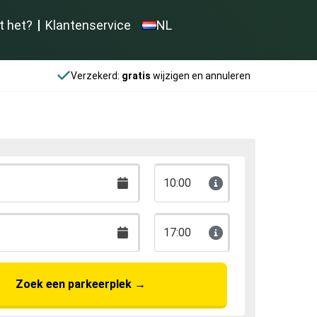
t het?
Klantenservice
NL
Verzekerd:
gratis
wijzigen en annuleren
10:00
17:00
Zoek een parkeerplek
→