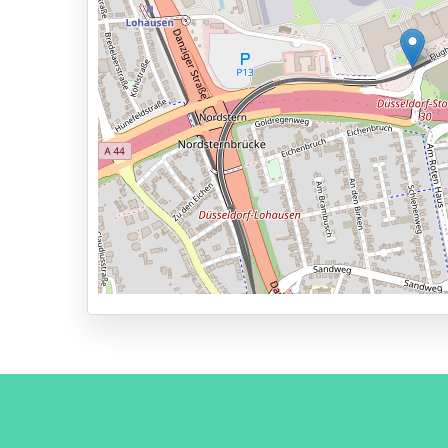
Bewaker ter plaatse
Services
24 uur per dag geopend
Vooraf reserveren
100m naar vertrekhal
Parkeervormen
Shuttle Parking
Valet Parking
Park & Walk
Park, Sleep & Fly