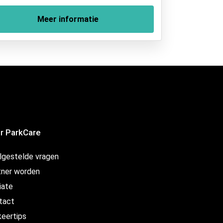
Meer informatie
r ParkCare
lgestelde vragen
tner worden
liate
tact
keertips