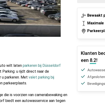
Bewaakt p
Maximale 
Parkeerpl
Klanten be
een
8.2
!
auto wilt laten
parkeren bij Düsseldorf
Autowasser
 Parking: u rijdt direct naar de
Afgesloten
r u parkeren. Met
valet parking bij
en parkeerplaats.
Beveiliging
e die is voorzien van camerabewaking en
dorf biedt een autowasservice aan tegen