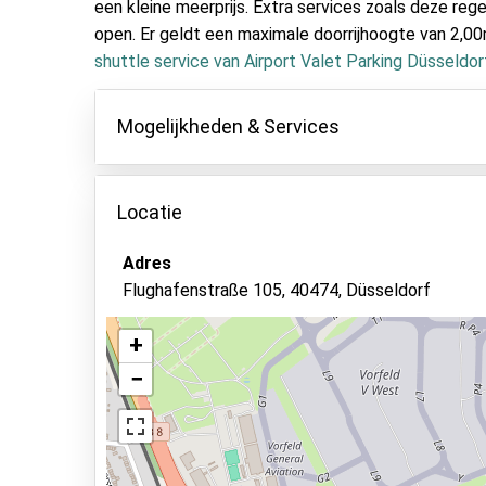
een kleine meerprijs. Extra services zoals deze rege
open. Er geldt een maximale doorrijhoogte van 2,00m
shuttle service van Airport Valet Parking Düsseldor
Mogelijkheden & Services
Mogelijkheden
Locatie
Binnen parkeren
Autosleutels behouden
Adres
Flughafenstraße 105, 40474, Düsseldorf
Beveiligd parkeren
Status van de auto
+
Camerabewaking
−
Bekijk op kaart
Autowassen
Asfalt of bestrating