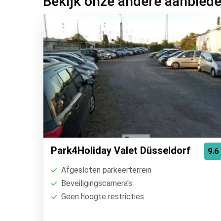
Bekijk onze andere aanbied
Park4Holiday Valet Düsseldorf
9.6
Afgesloten parkeerterrein
Beveiligingscamera's
Geen hoogte restricties