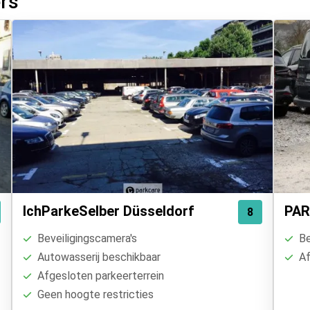
ers
IchParkeSelber Düsseldorf
PAR
8
Beveiligingscamera's
Be
Autowasserij beschikbaar
Af
Afgesloten parkeerterrein
Geen hoogte restricties