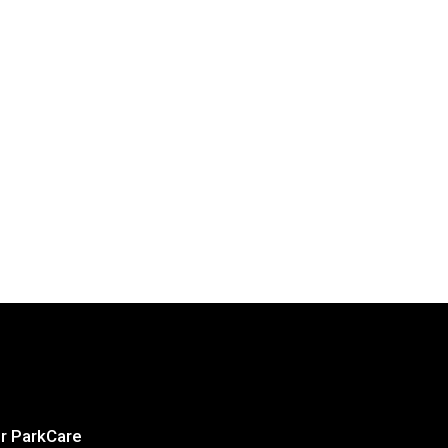
book
tter
interest
r ParkCare