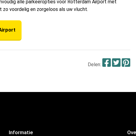
envoudig alle parkeeropties voor Rotterdam Airport met
t zo voordelig en zorgeloos als uw vlucht.
Airport
Face
Twi
P
Delen:
Informatie
Ove