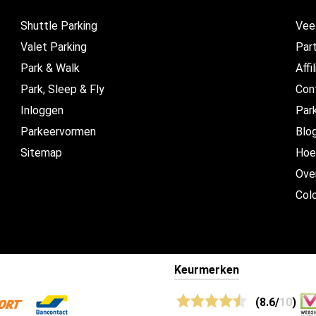
Shuttle Parking
Vee
Valet Parking
Par
Park & Walk
Affi
Park, Sleep & Fly
Con
Inloggen
Par
Parkeervormen
Blo
Sitemap
Hoe
Ove
Col
Keurmerken
(8.6/
10
)