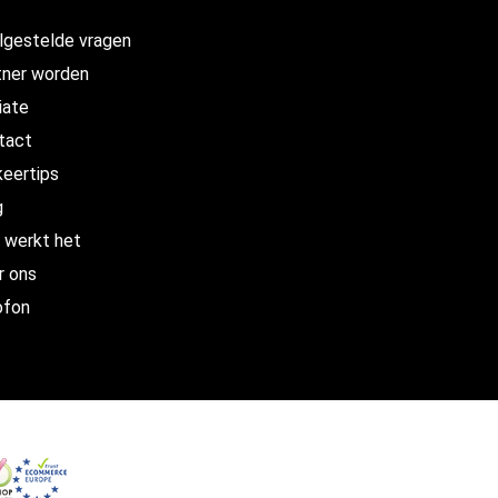
lgestelde vragen
tner worden
liate
tact
keertips
g
 werkt het
r ons
ofon