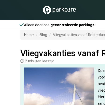
Alleen door ons
gecontroleerde parkings
Home
Blog
Vliegvakanties vanaf Rotterdam
Vliegvakanties vanaf 
2 minuten leestijd
De m
voor
best
vlie
Hier
aang