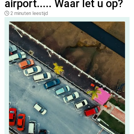
airport..... Waar let u op?
2 minuten leestijd