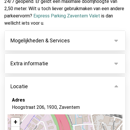
24/7 geopend. Er geldt een maximale doorrijhoogte van
2,50 meter. Wilt u toch liever gebruikmaken van een andere
parkeervorm?
Express Parking Zaventem Valet
is dan
wellicht iets voor u.
Mogelijkheden & Services
Mogelijkheden
Extra informatie
Binnen parkeren
Autosleutels behouden
Bij een toename van de drukte bestaat de
mogelijkheid dat uw auto op een alternatieve
Locatie
Camerabewaking
locatie wordt geparkeerd op een buitenterrein.
Bewaker ter plaatse
Houd er rekening mee dat voor voertuigen die
Adres
groter zijn dan de volgende afmetingen (4,80 m
Beveiligd parkeren
Hoogstraat 206, 1930, Zaventem
lang, 1,90 m breed, 1,70 m hoog), een toeslag van
Asfalt of bestrating
50% van toepassing is.
+
Alle extra kosten dienen ter plekke aan de