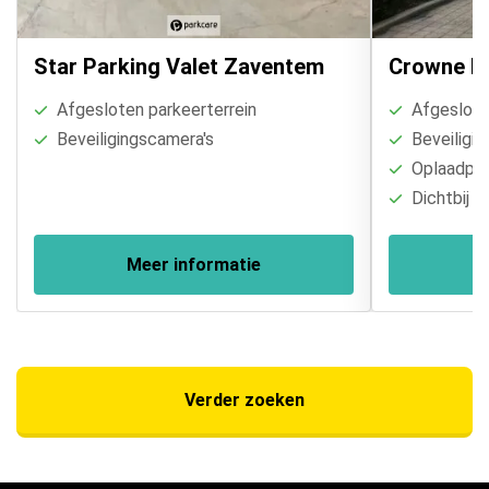
Star Parking Valet Zaventem
Crowne Pl
Afgesloten parkeerterrein
Afgesloten
Beveiligingscamera's
Beveiligin
Oplaadpal
Dichtbij tr
Meer informatie
Verder zoeken