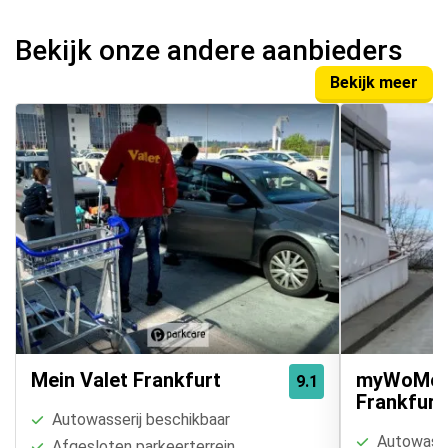
Bekijk onze andere aanbieders
Bekijk meer
Mein Valet Frankfurt
myWoMo V
9.1
Frankfurt
Autowasserij beschikbaar
Autowasse
Afgesloten parkeerterrein