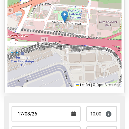
24 uur per dag geopend
Vooraf reserveren
900m lopen van de vertrekhal
Parkeervormen
Shuttle Parking
Valet Parking
Park & Walk
Park, Sleep & Fly
Leaflet
|
© OpenStreetMap
10:00