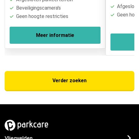
Afgesloten
Beveiligingscamera's
Geen hoogt
Geen hoogte restricties
Meer informatie
Verder zoeken
Vliegvelden