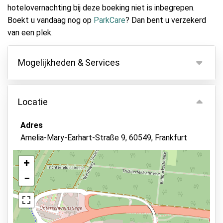
hotelovernachting bij deze boeking niet is inbegrepen.
Boekt u vandaag nog op
ParkCare
? Dan bent u verzekerd
van een plek.
Mogelijkheden & Services
Mogelijkheden
Locatie
Binnen parkeren
Autosleutels behouden
Adres
Amelia-Mary-Earhart-Straße 9, 60549, Frankfurt
Asfalt of bestrating
Bewaker ter plaatse
+
Beveiligd parkeren
−
Bekijk op kaart
Elektrisch laadstation
Services