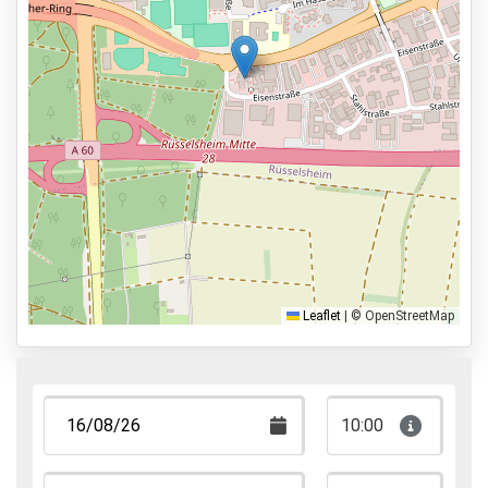
Services
24 uur per dag geopend
Vooraf reserveren
14,8km naar vertrekhal
Parkeervormen
Shuttle Parking
Valet Parking
Leaflet
|
© OpenStreetMap
Park & Walk
Park, Sleep & Fly
10:00