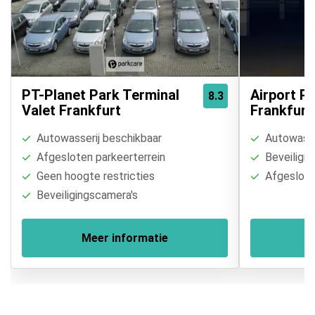
PT-Planet Park Terminal
Airport P
8.3
Valet Frankfurt
Frankfurt
Autowasserij beschikbaar
Autowasse
Afgesloten parkeerterrein
Beveiligin
Geen hoogte restricties
Afgesloten
Beveiligingscamera's
Meer informatie