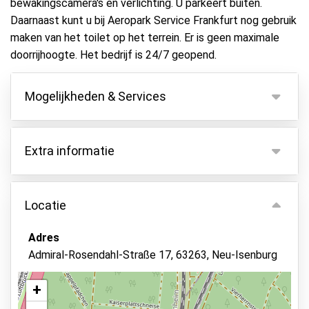
bewakingscamera's en verlichting. U parkeert buiten.
Daarnaast kunt u bij Aeropark Service Frankfurt nog gebruik
maken van het toilet op het terrein. Er is geen maximale
doorrijhoogte. Het bedrijf is 24/7 geopend.
Mogelijkheden & Services
Mogelijkheden
Extra informatie
Binnen parkeren
Autosleutels behouden
Voor voertuigen langer dan 5 meter betaalt u een
toeslag van €10,-.
Locatie
Camerabewaking
Voor een aanhanger of caravan moet u twee
Beveiligd parkeren
parkeerplaatsen reserveren
Adres
Alle extra kosten dienen ter plekke aan de
Toiletten aanwezig
Admiral-Rosendahl-Straße 17, 63263, Neu-Isenburg
aanbieder betaald te worden.
Asfalt of bestrating
+
Verlicht terrein