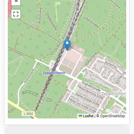
−
Bekijk op kaart
Bewaker ter plaatse
Autowassen
Services
24 uur per dag geopend
Vooraf reserveren
6,6km naar vertrekhal
Parkeervormen
Shuttle Parking
Valet Parking
Park & Walk
Leaflet
|
© OpenStreetMap
Park, Sleep & Fly