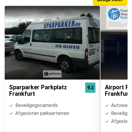
Sparparker Parkplatz
Airport P
9.2
Frankfurt
Frankfurt
Beveiligingscamera's
Autowasse
Afgesloten parkeerterrein
Beveiligin
Afgesloten