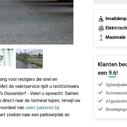
Invaliden
Elektrisc
Maximale 
Klanten be
een
9.6
!
ing voor reizigers die snel en
Oplaadpale
 Met de valetservice rijdt u rechtstreeks
Autowasser
g's Düsseldorf - Valet u opwacht. Samen
direct naar de terminal lopen, terwijl uw
Afgesloten
 voordeel van
valet parkeren bij
Beveiliging
 het zoeken naar een parkeerplek en