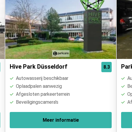
Hive Park Düsseldorf
Par
8.3
Autowasserij beschikbaar
Au
Oplaadpalen aanwezig
Be
Afgesloten parkeerterrein
Op
Beveiligingscamera's
Af
Meer informatie