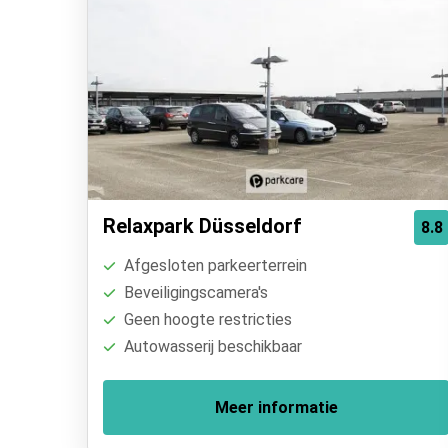
Relaxpark Düsseldorf
8.8
Afgesloten parkeerterrein
Beveiligingscamera's
Geen hoogte restricties
Autowasserij beschikbaar
Meer informatie