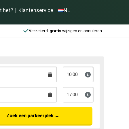
t het?
Klantenservice
NL
Verzekerd:
gratis
wijzigen en annuleren
10:00
17:00
Zoek een parkeerplek
→