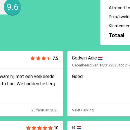
9.6
Afstand tot
Prijs/kwalit
Klantenser
Totaal
Godwin Adie
7.5
Geparkeerd van 14/01/2025 tot 21
kwam hij met een verkeerde
Goed
auto had. We hadden het erg
25 februari 2025
Valet Parking
B.
10