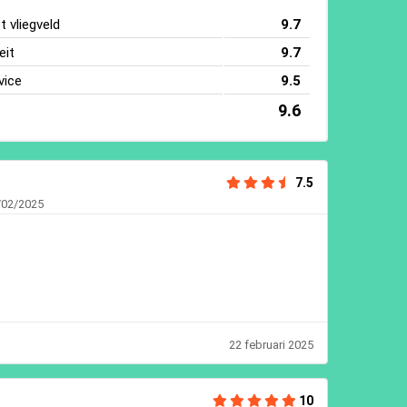
 vliegveld
9.7
eit
9.7
vice
9.5
9.6
7.5
/02/2025
22 februari 2025
10