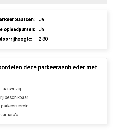
parkeerplaatsen:
Ja
he oplaadpunten:
Ja
doorrijhoogte:
2,80
oordelen deze parkeeraanbieder met
n aanwezig
ij beschikbaar
 parkeerterrein
scamera's