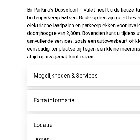
Bij ParKing's Düsseldorf - Valet heeft u de keuze 
buitenparkeerplaatsen. Beide opties zijn goed bevei
elektrische laadpalen en parkeerplekken voor invali
doorrijhoogte van 2,80m. Bovendien kunt u tijdens
aanvullende services, zoals een autowasbeurt of kl
eenvoudig ter plaatse bij tegen een kleine meerprijs
altijd op uw gemak kunt reizen.
Mogelijkheden & Services
Mogelijkheden
Extra informatie
Binnen parkeren
Autosleutels behouden
Extra groot voertuig € 40 extra (zoals minivans,
Ram bestelwagens).
Locatie
Asfalt of bestrating
1 dag vertraging kost 20€.
Camerabewaking
Autowasdiensten:
Adres