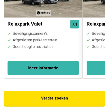
Relaxpark Valet
Relaxpark
7.1
Beveiligingscamera's
Beveiligin
Afgesloten parkeerterrein
Afgesloten
Geen hoogte restricties
Geen hoogt
Meer informatie
Verder zoeken