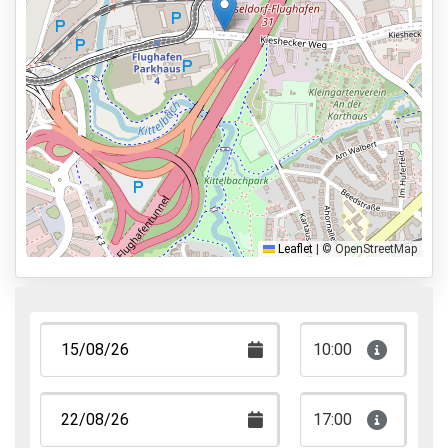
Parkeervormen
Shuttle Parking
Valet Parking
Park & Walk
Park, Sleep & Fly
Leaflet
|
© OpenStreetMap
10:00
17:00